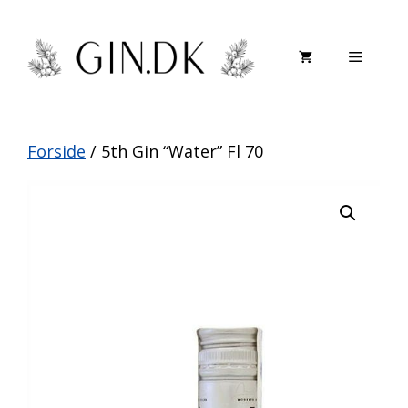
Hop
til
Menu
indhold
Forside
/ 5th Gin “Water” Fl 70