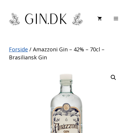
Hop
til
Menu
indhold
Forside
/ Amazzoni Gin – 42% – 70cl –
Brasiliansk Gin