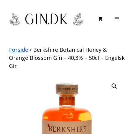
Hop
til
Menu
indhold
Forside
/ Berkshire Botanical Honey &
Orange Blossom Gin – 40,3% – 50cl – Engelsk
Gin