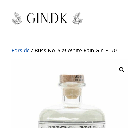
Hop
til
indhold
Forside
/ Buss No. 509 White Rain Gin Fl 70