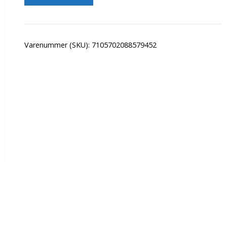
Varenummer (SKU):
7105702088579452