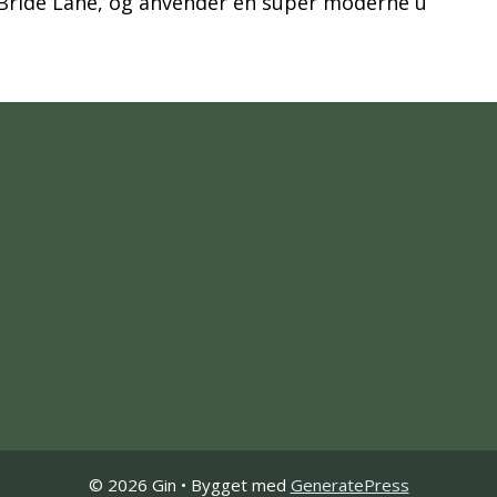
 i Bride Lane, og anvender en super moderne u
© 2026 Gin
• Bygget med
GeneratePress