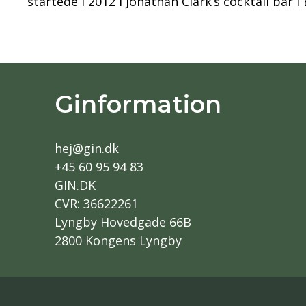
startede i 2012 i Jonathan Clark’s cocktail bar
Ginformation
hej@gin.dk
+45 60 95 94 83
GIN.DK
CVR: 36622261
Lyngby Hovedgade 66B
2800 Kongens Lyngby