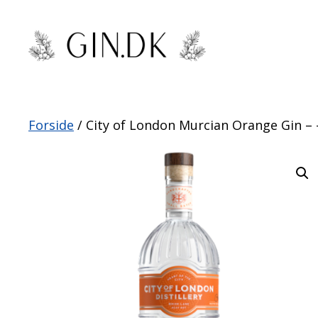
Hop
til
indhold
Forside
/ City of London Murcian Orange Gin – –