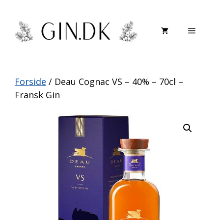
Hop
til
Menu
indhold
Forside
/ Deau Cognac VS – 40% – 70cl –
Fransk Gin