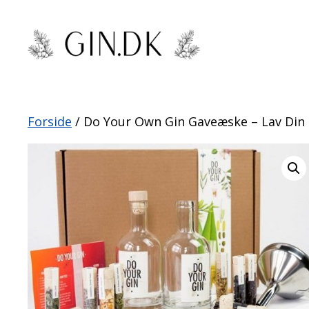
Hop
til
indhold
Forside
/ Do Your Own Gin Gaveæske – Lav Din