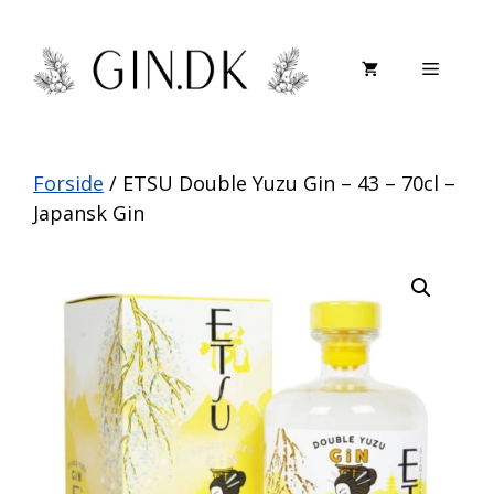
Hop
til
Menu
indhold
Forside
/ ETSU Double Yuzu Gin – 43 – 70cl –
Japansk Gin