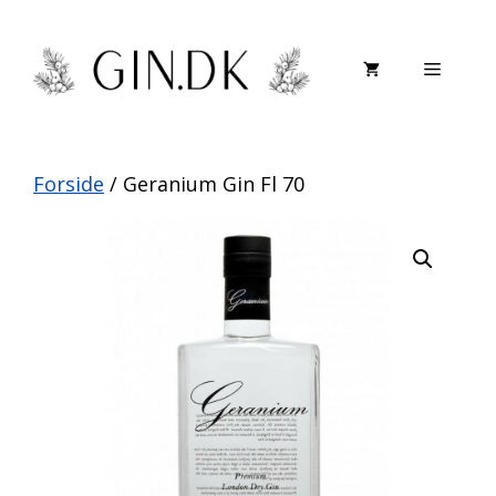
Hop
til
Menu
indhold
Forside
/ Geranium Gin Fl 70