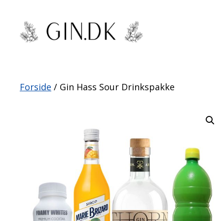
Hop
til
indhold
Forside
/ Gin Hass Sour Drinkspakke