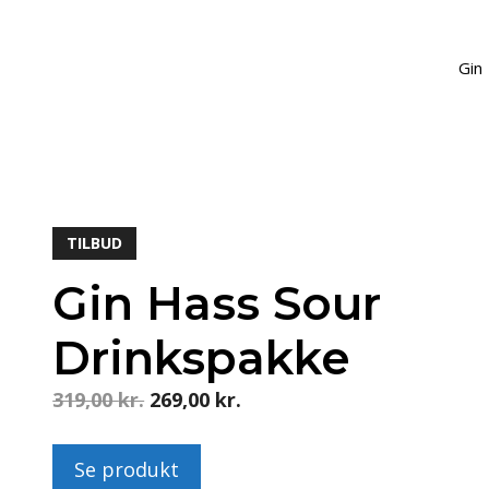
Gin
TILBUD
Gin Hass Sour
Drinkspakke
Original
Current
319,00
kr.
269,00
kr.
price
price
was:
is:
Se produkt
319,00 kr..
269,00 kr..