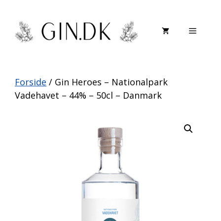
Hop
til
Menu
indhold
Forside
/ Gin Heroes – Nationalpark
Vadehavet – 44% – 50cl – Danmark