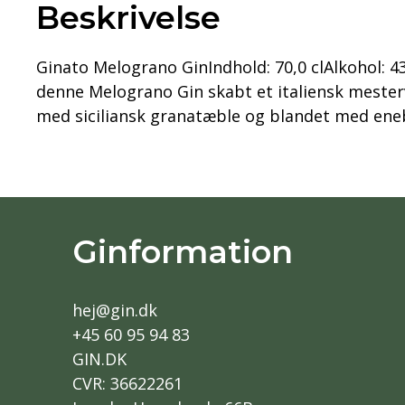
Beskrivelse
Ginato Melograno GinIndhold: 70,0 clAlkohol: 4
denne Melograno Gin skabt et italiensk mesterv
med siciliansk granatæble og blandet med ene
Ginformation
hej@gin.dk
+45 60 95 94 83
GIN.DK
CVR: 36622261