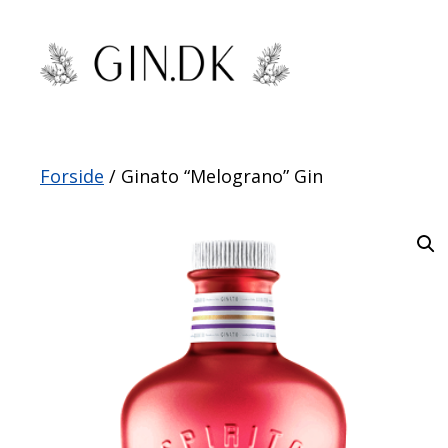
Hop
til
indhold
Forside
/ Ginato “Melograno” Gin