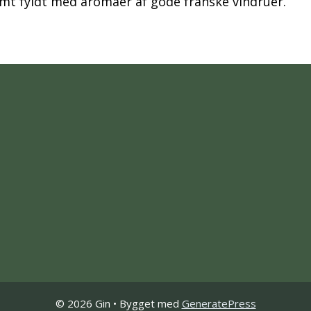
samt fyldt med aromaer af gode franske vindruer.
© 2026 Gin
• Bygget med
GeneratePress