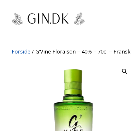
Hop
til
indhold
Forside
/ G’Vine Floraison – 40% – 70cl – Fransk