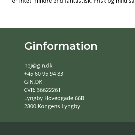
er intet mindre end fantastisk. Frisk og mild 
Ginformation
hej@gin.dk
+45 60 95 94 83
GIN.DK
CVR: 36622261
Lyngby Hovedgade 66B
2800 Kongens Lyngby