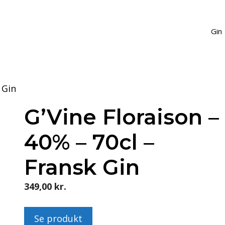
Gin
 Gin
G’Vine Floraison –
40% – 70cl –
Fransk Gin
349,00
kr.
Se produkt