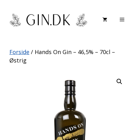
Hop
til
Menu
indhold
Forside
/ Hands On Gin – 46,5% – 70cl –
Østrig