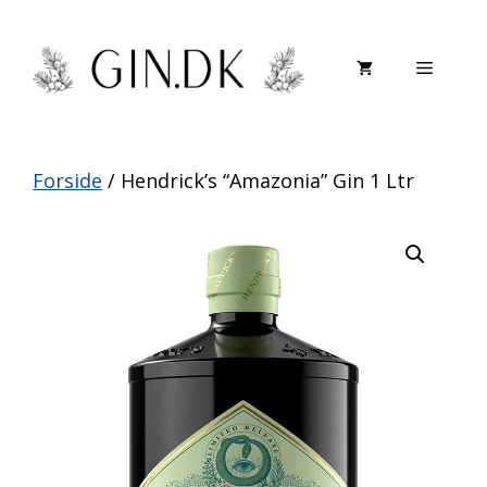
Hop
til
Menu
indhold
Forside
/ Hendrick’s “Amazonia” Gin 1 Ltr