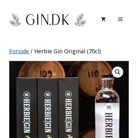
Hop
til
Menu
indhold
Forside
/ Herbie Gin Original (70cl)