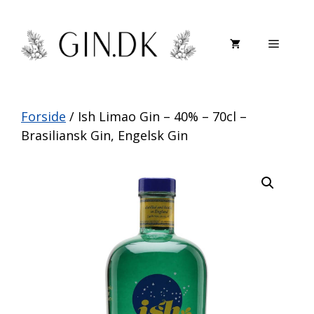
Hop
til
Menu
indhold
Forside
/ Ish Limao Gin – 40% – 70cl –
Brasiliansk Gin, Engelsk Gin