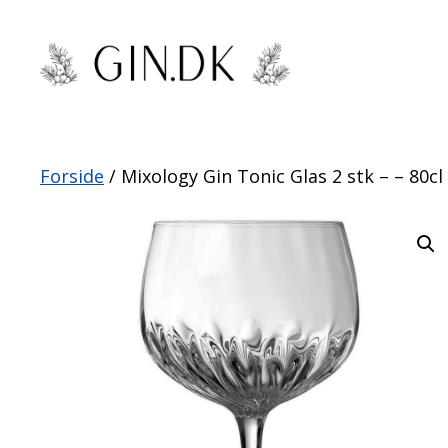
Hop
til
indhold
Forside
/ Mixology Gin Tonic Glas 2 stk – – 80cl 