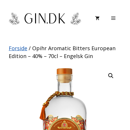
Hop
til
Menu
indhold
Forside
/ Opihr Aromatic Bitters European
Edition – 40% – 70cl – Engelsk Gin