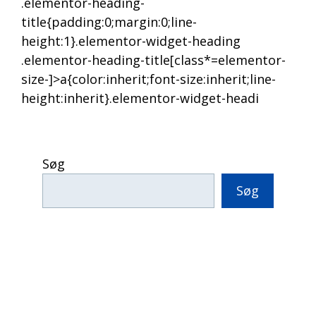
.elementor-heading-
title{padding:0;margin:0;line-
height:1}.elementor-widget-heading
.elementor-heading-title[class*=elementor-
size-]>a{color:inherit;font-size:inherit;line-
height:inherit}.elementor-widget-headi
Søg
Søg