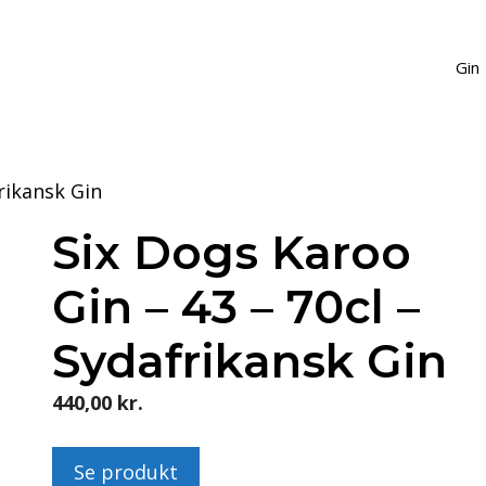
Gin
rikansk Gin
Six Dogs Karoo
Gin – 43 – 70cl –
Sydafrikansk Gin
440,00
kr.
Se produkt