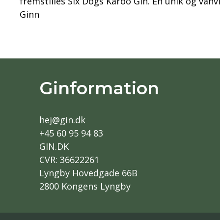
fremstilles Six Dogs Karoo Gin. En unik og vanv
Ginn
Ginformation
hej@gin.dk
+45 60 95 94 83
GIN.DK
CVR: 36622261
Lyngby Hovedgade 66B
2800 Kongens Lyngby