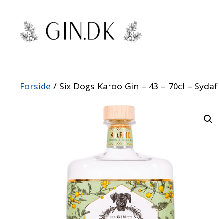
Hop
til
indhold
Forside
/ Six Dogs Karoo Gin – 43 – 70cl – Sydaf