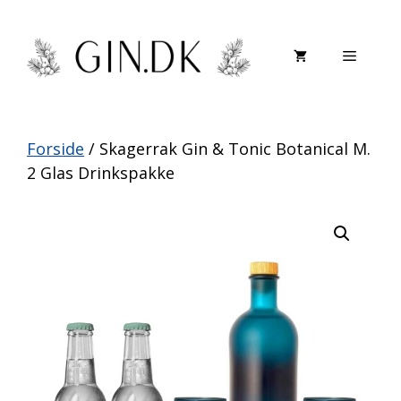
Hop
til
Menu
indhold
Forside
/ Skagerrak Gin & Tonic Botanical M.
2 Glas Drinkspakke