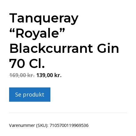
Tanqueray
“Royale”
Blackcurrant Gin
70 Cl.
Original
Current
169,00
kr.
139,00
kr.
price
price
was:
is:
Se produkt
169,00 kr..
139,00 kr..
Varenummer (SKU):
7105700119969536