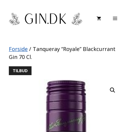
Hop
til
Menu
indhold
Forside
/ Tanqueray “Royale” Blackcurrant
Gin 70 Cl.
TILBUD